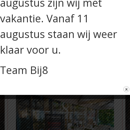
augustus zijn wij met
kijkt er naar uit om u te mogen ontvangen in Brasserie
Bij8, tot snel!
vakantie. Vanaf 11
augustus staan wij weer
klaar voor u.
Team Bij8