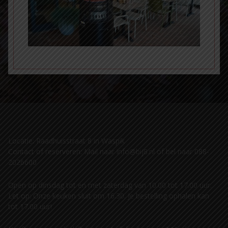
Locatie: Raadhuisstraat 8 in Waspik
Contact of reserveren: Mail naar info@bij8.nl of bel naar 088-
2026600
Open op dinsdag tot en met zaterdag van 10.00 tot 17.00 uur.
Let op: Onze keuken sluit om 16.30. Je bestelling ophalen kan
tot 17.00 uur!