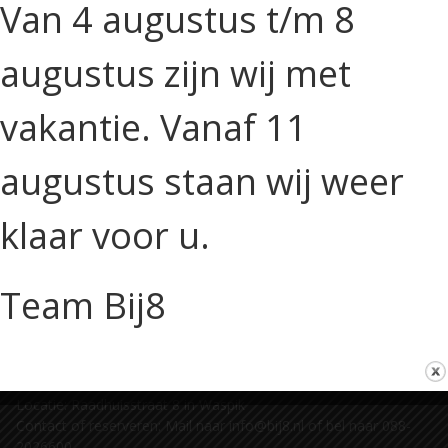
Vereist
Gebruikersnaam of e-mailadres
*
Van 4 augustus t/m 8
augustus zijn wij met
Vereist
Wachtwoord
*
vakantie. Vanaf 11
Onthouden
Inloggen
augustus staan wij weer
Wachtwoord vergeten?
klaar voor u.
Team Bij8
Locatie: Raadhuisstraat 8 in Waspik
Contact of reserveren: Mail naar info@bij8.nl of bel naar 088-
2026600