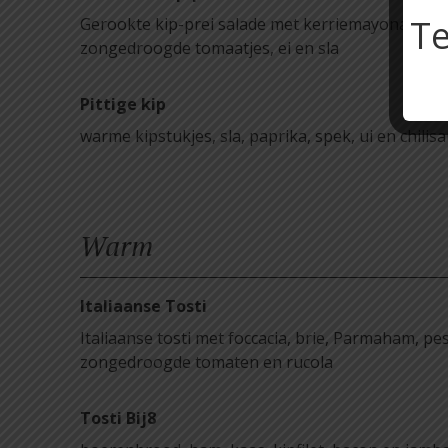
Te
Gerookte kip-prei salade met kerriemayonaise,
zongedroogde tomaatjes, ei en sla
Pittige kip
warme kipstukjes, sla, paprika, spek, ui en chilis
Warm
Italiaanse Tosti
Italiaanse tosti met foccacia, brie, Parmaham, pes
zongedroogde tomaten en rucola
Tosti Bij8