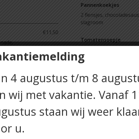
Pannenkoekjes
2 flensjes, chocoladesau
slagroom
€11,50
Tomatensoepje
enade,
met ballen en mini brood
akantiemelding
€11,50
Kindertosti
n 4 augustus t/m 8 august
s, crunchy
ham, kaas en ketchup
jn wij met vakantie. Vanaf 
Frietjes met snack
€11,50
keuze uit 3 bitterballen o
gustus staan wij weer klaa
ise,
or u.
€11,50