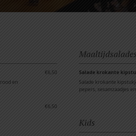
Maaltijdsalade
€6,50
Salade krokante kipstu
brood en
Salade krokante kipstukj
pepers, sesamzaadjes en
€6,50
Kids