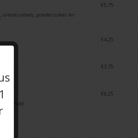
€5,75
s, oreokruimels, poedersuiker en
€4,25
je
€3,75
us
11
€6,25
f frikandel
r