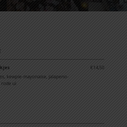
s
kjes
€14,50
es, kewpie-mayonaise, jalapeno-
 rode ui