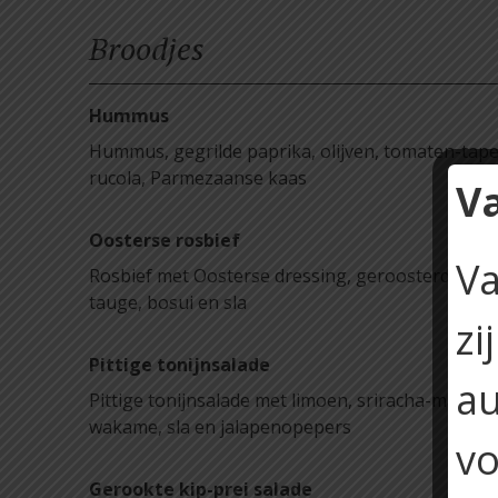
Broodjes
Hummus
Hummus, gegrilde paprika, olijven, tomaten-tap
rucola, Parmezaanse kaas
V
Oosterse rosbief
Va
Rosbief met Oosterse dressing, geroosterde mai
tauge, bosui en sla
zi
Pittige tonijnsalade
au
Pittige tonijnsalade met limoen, sriracha-mayona
wakame, sla en jalapenopepers
vo
Gerookte kip-prei salade