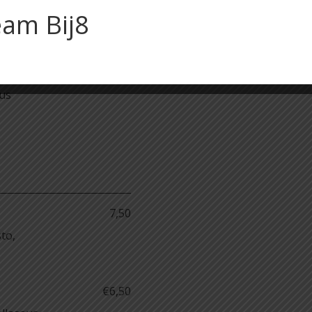
am Bij8
€11,75
aus
7,50
to,
€6,50