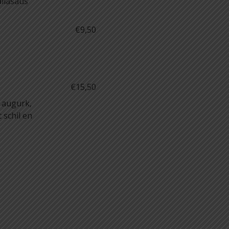
allasaus
€9,50
€15,50
, augurk,
 schil en