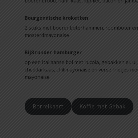
boerenbrood, ham, kaas, kipfilet, bacon en jamb
Bourgondische kroketten
2 stuks met boerenboterhammen, roomboter en
mosterdmayonaise
Bij8 runder-hamburger
op een Italiaanse bol met rucola, gebakken ei, ui
cheddarkaas, chilimayonaise en verse frietjes met
mayonaise
Borrelkaart
Koffie met Gebak