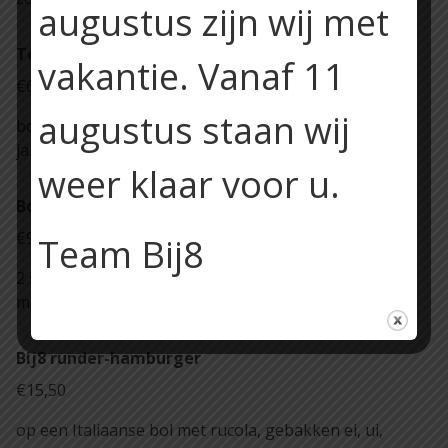
augustus zijn wij met
Tosti Bij8
vakantie. Vanaf 11
€6,50
augustus staan wij
boerenbrood, ham, kaas, kipfilet, bacon en
jamballasaus
weer klaar voor u.
Bourgondische kroketten
€9,50
Team Bij8
2 stuks met boerenboterhammen, roomboter en
mosterdmayonaise
Bij8 runder-hamburger
€15,50
op een Italiaanse bol met rucola, gebakken ei, ui,