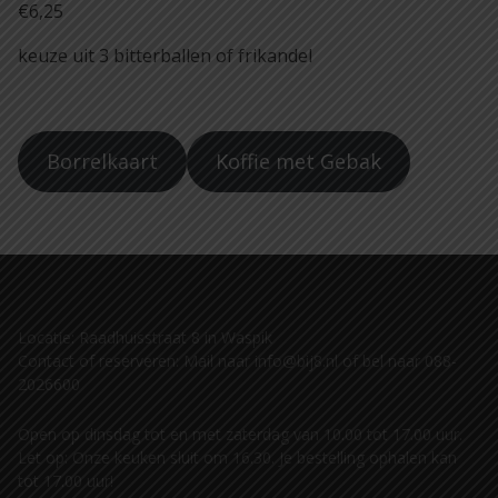
€6,25
keuze uit 3 bitterballen of frikandel
Borrelkaart
Koffie met Gebak
Locatie: Raadhuisstraat 8 in Waspik
Contact of reserveren: Mail naar info@bij8.nl of bel naar 088-
2026600
Open op dinsdag tot en met zaterdag van 10.00 tot 17.00 uur.
Let op: Onze keuken sluit om 16.30. Je bestelling ophalen kan
tot 17.00 uur!