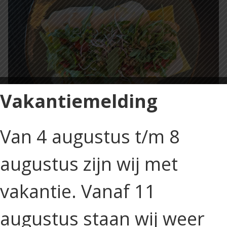
Vakantiemelding
Van 4 augustus t/m 8
Price
€
6,25
–
€
7,25
Incl. btw
augustus zijn wij met
range:
€ 6,25
Soort brood
through
vakantie. Vanaf 11
€ 7,25
Broodje
Toevoegen aan winkelwagen
oude
augustus staan wij weer
kaas