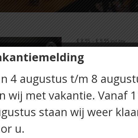
Price
€
8,95
–
€
9,95
Incl. btw
range:
akantiemelding
€ 8,95
Soort brood
through
€ 9,95
Carpaccio
Toevoegen aan 
n 4 augustus t/m 8 august
aantal
jn wij met vakantie. Vanaf 
Artikelnummer:
N/B
Categ
gustus staan wij weer klaa
or u.