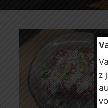
V
Va
zi
au
vo