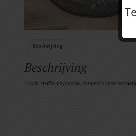
Te
Beschrijving
Beschrijving
rucola, truffelmayonaise, zongedroogde tomaatj