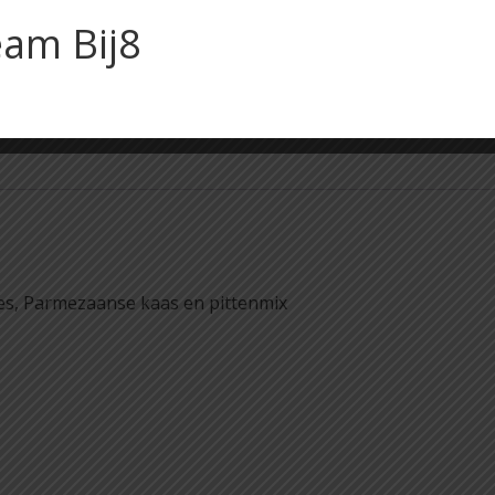
am Bij8
es, Parmezaanse kaas en pittenmix