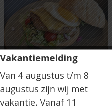
Vakantiemelding
Van 4 augustus t/m 8
augustus zijn wij met
€
9,25
Incl. btw
vakantie. Vanaf 11
Broodje
Toevoegen aan winkelwagen