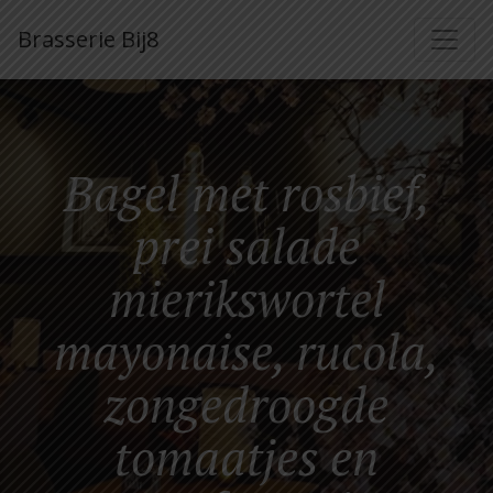
Brasserie Bij8
Bagel met rosbief,
prei salade
mierikswortel
mayonaise, rucola,
zongedroogde
tomaatjes en