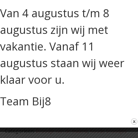
Van 4 augustus t/m 8
augustus zijn wij met
vakantie. Vanaf 11
augustus staan wij weer
klaar voor u.
Team Bij8
€
9,50
Incl. btw
Bagel
Toevoegen aan winkelwagen
met
rosbief,
Categorieën:
Broodje van de maand
,
Koude broodjes
prei