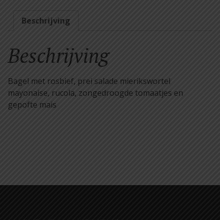
salade
mierikswortel
Beschrijving
mayonaise,
rucola,
Beschrijving
zongedroogde
tomaatjes
en
Bagel met rosbief, prei salade mierikswortel
gepofte
mayonaise, rucola, zongedroogde tomaatjes en
mais
gepofte mais
aantal