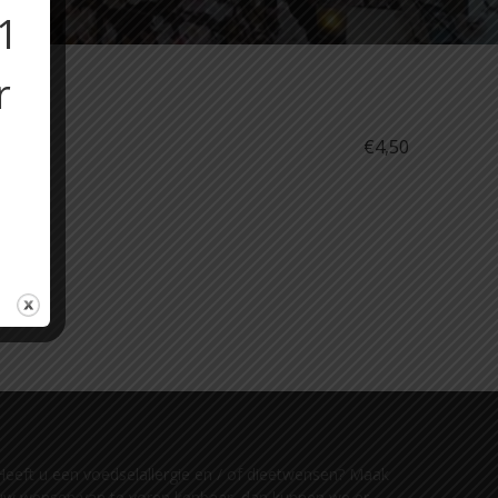
11
r
€4,50
Heeft u een voedselallergie en / of dieetwensen? Maak
uw wensen van te voren kenbaar, dan kunnen we er