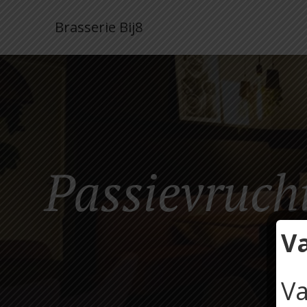
Brasserie Bij8
Passievruch
V
Va