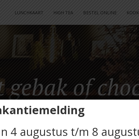
LUNCHKAART
HIGH TEA
BESTEL ONLINE
KOOK
t gebak of cho
akantiemelding
n 4 augustus t/m 8 august