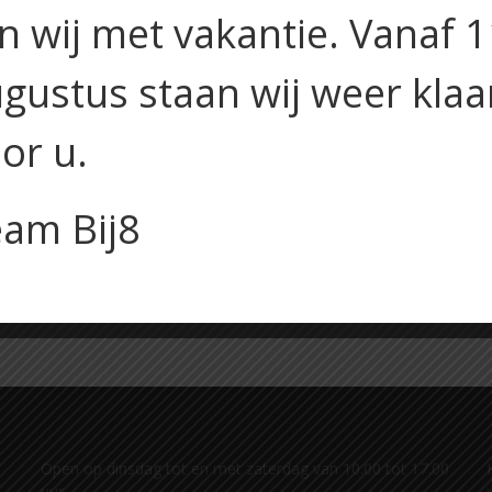
jn wij met vakantie. Vanaf 
gustus staan wij weer klaa
or u.
am Bij8
Open op dinsdag tot en met zaterdag van 10.00 tot 17.00
uur.