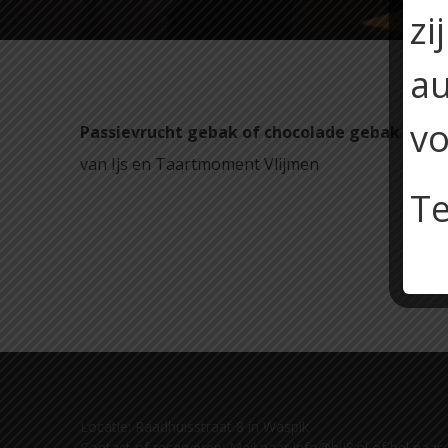
zi
au
vo
Passievrucht gebak of chocolade gebak
van Ijs en Taartmoment Vlijmen
Te
Locatie: Raadhuisstraat 8 in Waspik
Contact of reserveren: Mail naar info@bij8.nl of bel naar