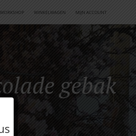
WORKSHOP
WINKELWAGEN
MIJN ACCOUNT
colade gebak
us