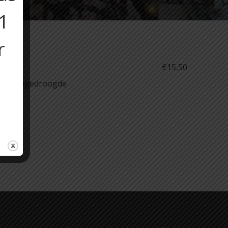
11
r
€15,50
m en zongedroogde