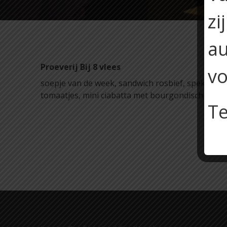
zi
au
Proeverij Bij 8 vlees
vo
soepje van de week, sandwich rosbief, spekjes
tomaatjes, mini ciabatta met bourgondische kr
Te