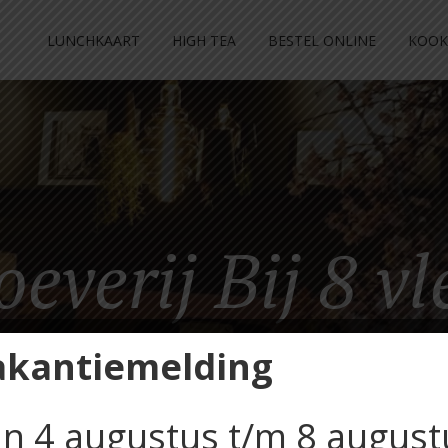
LUNCHKAART
HIGH TEA
BESTEL ONLINE
KOOK
oeverij Bij 8 vl
akantiemelding
n 4 augustus t/m 8 august