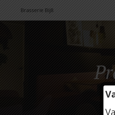
Brasserie Bij8
Pr
V
Va