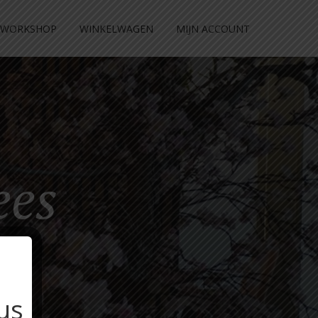
WORKSHOP
WINKELWAGEN
MIJN ACCOUNT
ees
us