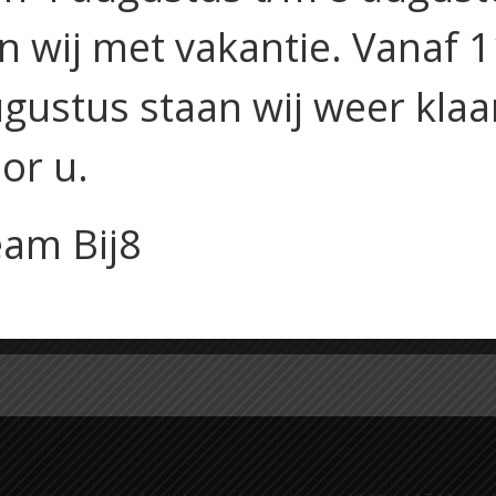
jn wij met vakantie. Vanaf 
gustus staan wij weer klaa
or u.
, truffelmayonaise, sandwich pesto-roomkaas met rauwe ha
oket en mosterdmayonaise
am Bij8