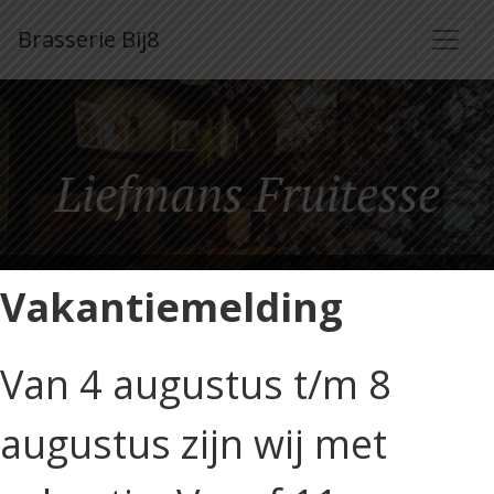
Brasserie Bij8
Liefmans Fruitesse
Vakantiemelding
Van 4 augustus t/m 8
Liefmans Fruitesse
€3,75
augustus zijn wij met