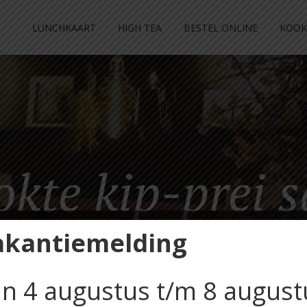
LUNCHKAART
HIGH TEA
BESTEL ONLINE
KOOK
kte kip-prei 
akantiemelding
n 4 augustus t/m 8 august