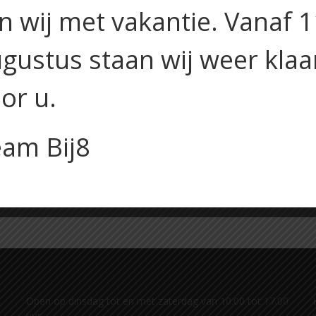
jn wij met vakantie. Vanaf 
gustus staan wij weer klaa
or u.
ongedroogde tomaatjes, ei en sla
am Bij8
Open op dinsdag tot en met zaterdag van 10.00 tot 17.00
uur.