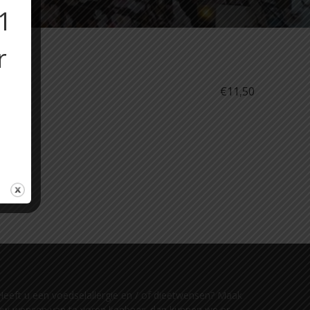
11
r
€11,50
Heeft u een voedselallergie en / of dieetwensen? Maak
uw wensen van te voren kenbaar, dan kunnen we er