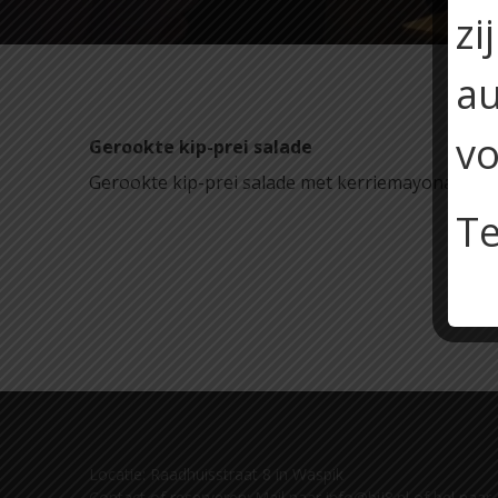
zi
au
vo
Gerookte kip-prei salade
Gerookte kip-prei salade met kerriemayonaise, z
Te
Locatie: Raadhuisstraat 8 in Waspik
Contact of reserveren: Mail naar info@bij8.nl of bel naar