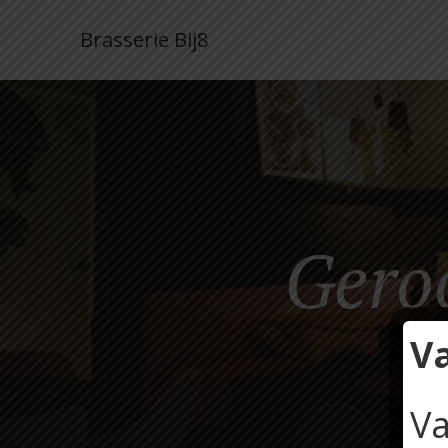
Brasserie Bij8
Geroo
V
Va