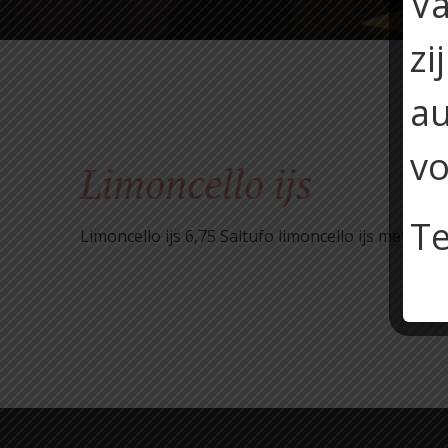
Va
zi
au
vo
Limoncello ijs
Te
Limoncello ijs 6,75 Saltufo limoncello ijs met sei