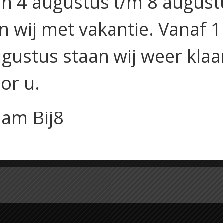
n 4 augustus t/m 8 august
jn wij met vakantie. Vanaf 
gustus staan wij weer klaa
or u.
am Bij8
zoensfruit en slagroom