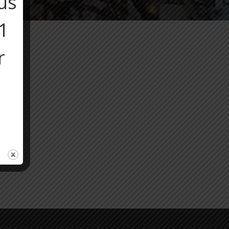
us
11
r