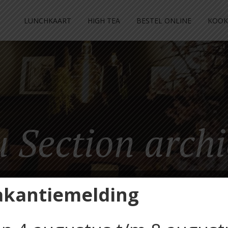
LUNCHKAART
HIGH TEA
BESTEL ONLINE
KOOK
 Section archi
akantiemelding