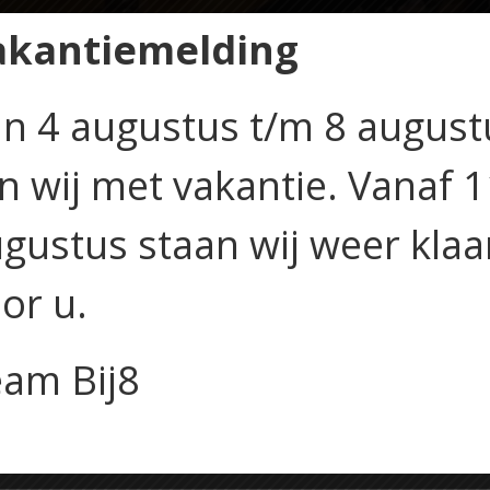
akantiemelding
n 4 augustus t/m 8 august
jn wij met vakantie. Vanaf 
de week
gustus staan wij weer klaa
ood en brushetta-boter
or u.
am Bij8