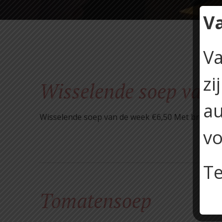
V
Va
zi
Wisselende soep van 
au
Wisselende soep van de week €6,50 Met breekbr
vo
Te
Tomatensoep