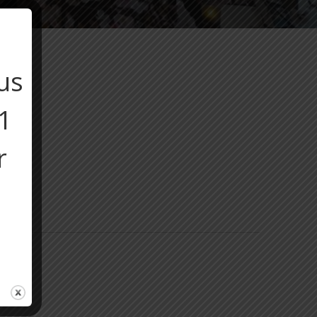
us
11
r