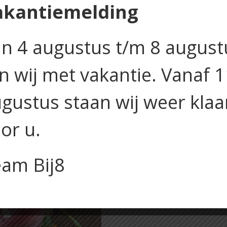
akantiemelding
rosbief,
Categorieën:
Broodje van
prei
salade
n 4 augustus t/m 8 august
mierikswortel
mayonaise,
rucola,
jn wij met vakantie. Vanaf 
zongedroogde
tomaatjes
gustus staan wij weer klaa
en
gepofte
or u.
mais
aantal
am Bij8