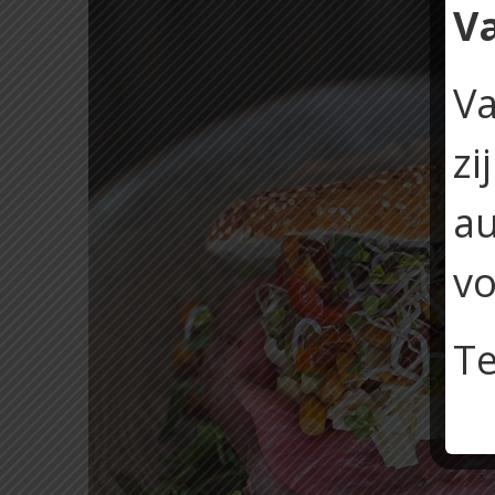
V
Va
zi
au
vo
Te