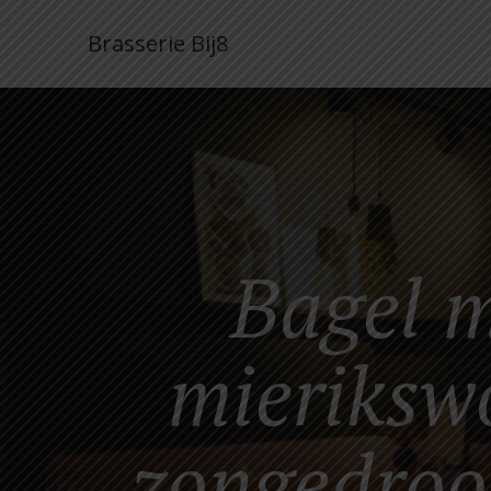
Brasserie Bij8
Bagel m
mierikswo
zongedroo