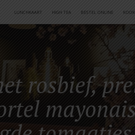
LUNCHKAART
HIGH TEA
BESTEL ONLINE
KOOK
et rosbief, pre
rtel mayonais
gde tomaatjes 