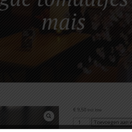
mais
€
9,50
Incl. btw
Bagel
Toevoegen aan 
met