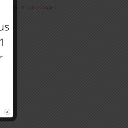
 de maand
,
Koude broodjes
us
11
r